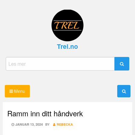
Skip
to
content
Trel.no
Search
for:
Menu
Ramm inn ditt håndverk
POSTED
JANUAR 13, 2024
BY
REBECKA
ON