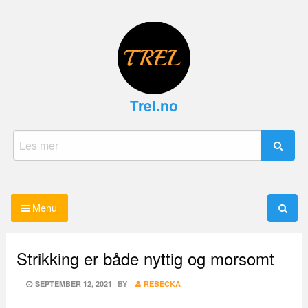
Skip
to
content
Trel.no
Search
for:
Menu
Strikking er både nyttig og morsomt
POSTED
SEPTEMBER 12, 2021
BY
REBECKA
ON