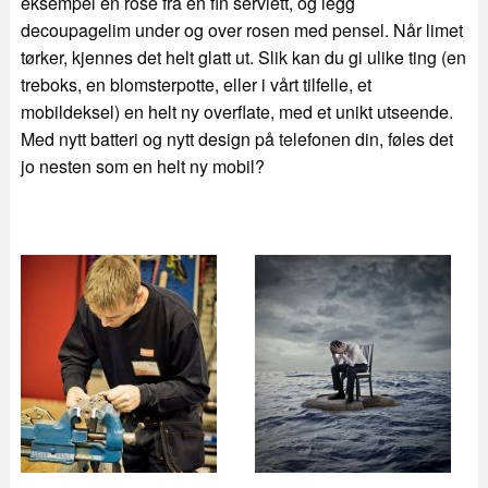
eksempel en rose fra en fin serviett, og legg
decoupagelim under og over rosen med pensel. Når limet
tørker, kjennes det helt glatt ut. Slik kan du gi ulike ting (en
treboks, en blomsterpotte, eller i vårt tilfelle, et
mobildeksel) en helt ny overflate, med et unikt utseende.
Med nytt batteri og nytt design på telefonen din, føles det
jo nesten som en helt ny mobil?