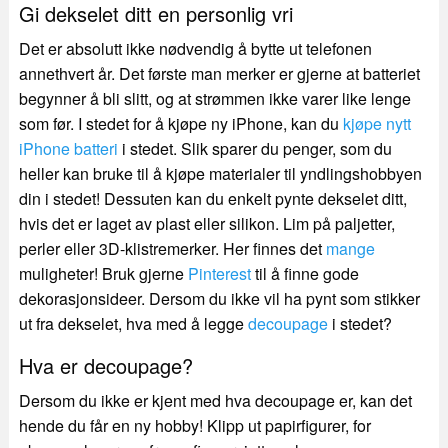
Gi dekselet ditt en personlig vri
Det er absolutt ikke nødvendig å bytte ut telefonen
annethvert år. Det første man merker er gjerne at batteriet
begynner å bli slitt, og at strømmen ikke varer like lenge
som før. I stedet for å kjøpe ny iPhone, kan du
kjøpe nytt
iPhone batteri
i stedet. Slik sparer du penger, som du
heller kan bruke til å kjøpe materialer til yndlingshobbyen
din i stedet! Dessuten kan du enkelt pynte dekselet ditt,
hvis det er laget av plast eller silikon. Lim på paljetter,
perler eller 3D-klistremerker. Her finnes det
mange
muligheter! Bruk gjerne
Pinterest
til å finne gode
dekorasjonsideer. Dersom du ikke vil ha pynt som stikker
ut fra dekselet, hva med å legge
decoupage
i stedet?
Hva er decoupage?
Dersom du ikke er kjent med hva decoupage er, kan det
hende du får en ny hobby! Klipp ut papirfigurer, for