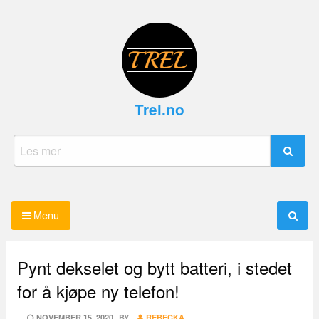
Skip
to
content
Trel.no
Search
for:
Menu
Pynt dekselet og bytt batteri, i stedet
for å kjøpe ny telefon!
POSTED
NOVEMBER 15, 2020
BY
REBECKA