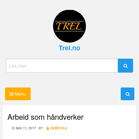
Skip
to
content
Trel.no
Search
for:
Menu
Arbeid som håndverker
POSTED
MAI 11, 2017
BY
REBECKA
ON