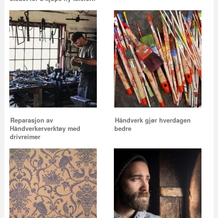
Reparasjon av
Håndverk gjør hverdagen
Håndverkerverktøy med
bedre
drivreimer