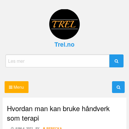
Skip
to
content
Trel.no
Search
for:
Menu
Hvordan man kan bruke håndverk
som terapi
POSTED
JUNI 4, 2021
BY
REBECKA